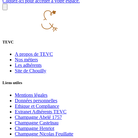
Cliquez-ici pour accéder à votre espace.
TEVC
A propos de TEVC
Nos métiers
Les adhérents
Site de Chouilly
Liens utiles
Mentions légales
Données personnelles
Ethique et Compliance
Extranet Adhérents TEVC
Champagne Abelé 1757
Champagne Castelnau
Champagne Henriot
Champagne Nicolas Feuillatte